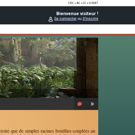
Bienvenue visiteur !
Se connecter
ou
S'inscrire
»
croire que de simples racines bouillies couplées au