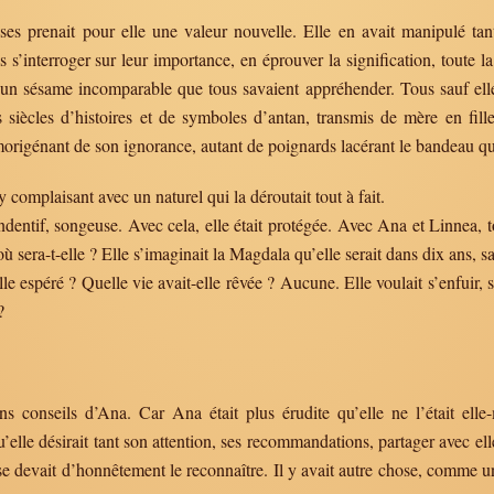
s prenait pour elle une valeur nouvelle. Elle en avait manipulé tant
’interroger sur leur importance, en éprouver la signification, toute l
 un sésame incomparable que tous savaient appréhender. Tous sauf elle,
siècles d’histoires et de symboles d’antan, transmis de mère en fille.
rigénant de son ignorance, autant de poignards lacérant le bandeau qui 
y complaisant avec un naturel qui la déroutait tout à fait.
ndentif, songeuse. Avec cela, elle était protégée. Avec Ana et Linnea, to
 sera-t-elle ? Elle s’imaginait la Magdala qu’elle serait dans dix ans, sa
lle espéré ? Quelle vie avait-elle rêvée ? Aucune. Elle voulait s’enfuir,
?
s conseils d’Ana. Car Ana était plus érudite qu’elle ne l’était elle
’elle désirait tant son attention, ses recommandations, partager avec elle
 se devait d’honnêtement le reconnaître. Il y avait autre chose, comme un 