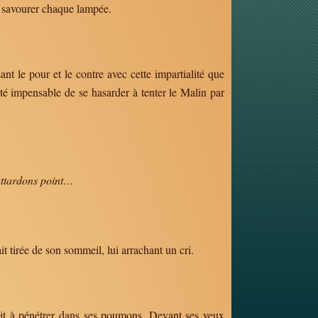
en savourer chaque lampée.
ant le pour et le contre avec cette impartialité que
t été impensable de se hasarder à tenter le Malin par
attardons point…
 tirée de son sommeil, lui arrachant un cri.
nait à pénétrer dans ses poumons. Devant ses yeux