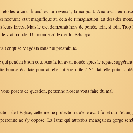
 étoiles à cinq branches lui revenait, la narguait. Ana avait eu rais
ciel nocturne était magnifique au-delà de l’imagination, au-delà des mots,
es leurs forces. Mais le ciel demeurait hors de portée, loin, si loin. Trop
a, le vrai monde. Un monde où le ciel lui échappait.
’était enquise Magdala sans nul préambule.
 qui pendait à son cou. Ana la lui avait nouée après le repas, suggérant sa
 bourse écarlate pourrait-elle lui être utile ? N’allait-elle point la d
 vous posera de question, personne n’osera vous faire du mal.
tion de l’Eglise, cette même protection qu’elle avait fui et qui l’étrangl
 personne ne s’y oppose. La lame qui autrefois menaçait sa gorge sembl