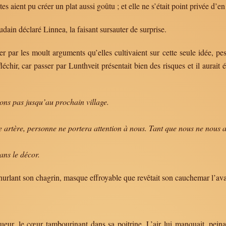
es aient pu créer un plat aussi goûtu ; et elle ne s’était point privée d’
dain déclaré Linnea, la faisant sursauter de surprise.
er par les moult arguments qu’elles cultivaient sur cette seule idée, pes
éfléchir, car passer par Lunthveit présentait bien des risques et il aurai
ons pas jusqu’au prochain village.
artère, personne ne portera attention à nous. Tant que nous ne nous 
ans le décor.
urlant son chagrin, masque effroyable que revêtait son cauchemar l’avait
 sueur, le cœur tambourinant dans sa poitrine. L’air lui manquait, pei