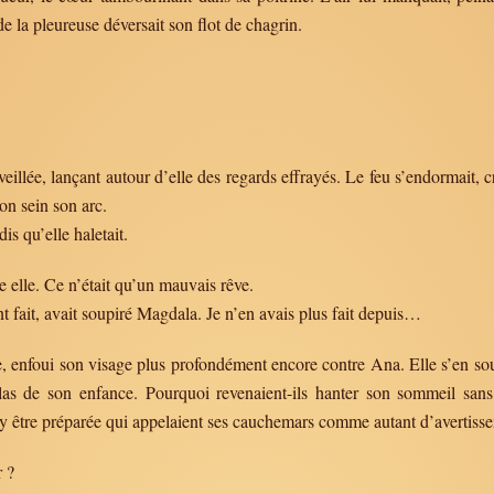
e la pleureuse déversait son flot de chagrin.
éveillée, lançant autour d’elle des regards effrayés. Le feu s’endormait, 
on sein son arc.
is qu’elle haletait.
e elle. Ce n’était qu’un mauvais rêve.
t fait, avait soupiré Magdala. Je n’en avais plus fait depuis…
êche, enfoui son visage plus profondément encore contre Ana. Elle s’en s
las de son enfance. Pourquoi revenaient-ils hanter son sommeil sans
s’y être préparée qui appelaient ses cauchemars comme autant d’avertisse
 ?