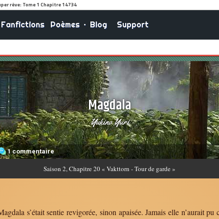
Fanfictions
Poèmes
•
Blog
Support
Magdala
Yukino Yuri
1 commentaire
Saison
2, Chapitre 20 « Vakttorn - Tour de garde »
gdala s’était sentie revigorée, sinon apaisée. Jamais elle n’aurait pu 