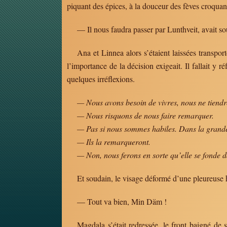
piquant des épices, à la douceur des fèves croquant
— Il nous faudra passer par Lunthveit, avait sou
Ana et Linnea alors s’étaient laissées transport
l’importance de la décision exigeait. Il fallait y r
quelques irréflexions.
— Nous avons besoin de vivres, nous ne tiendr
— Nous risquons de nous faire remarquer.
— Pas si nous sommes habiles. Dans la grande 
— Ils la remarqueront.
— Non, nous ferons en sorte qu’elle se fonde d
Et soudain, le visage déformé d’une pleureuse h
— Tout va bien, Min Däm !
Magdala s’était redressée, le front baigné de