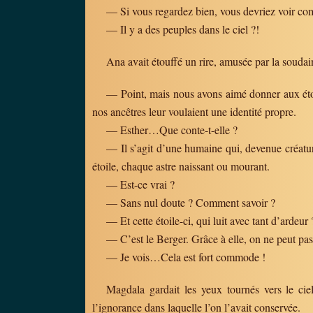
— Si vous regardez bien, vous devriez voir com
— Il y a des peuples dans le ciel ?!
Ana avait étouffé un rire, amusée par la soudaine
— Point, mais nous avons aimé donner aux étoi
nos ancêtres leur voulaient une identité propre.
— Esther…Que conte-t-elle ?
— Il s’agit d’une humaine qui, devenue créature 
étoile, chaque astre naissant ou mourant.
— Est-ce vrai ?
— Sans nul doute ? Comment savoir ?
— Et cette étoile-ci, qui luit avec tant d’ardeur 
— C’est le Berger. Grâce à elle, on ne peut pas
— Je vois…Cela est fort commode !
Magdala gardait les yeux tournés vers le ciel.
l’ignorance dans laquelle l’on l’avait conservée.