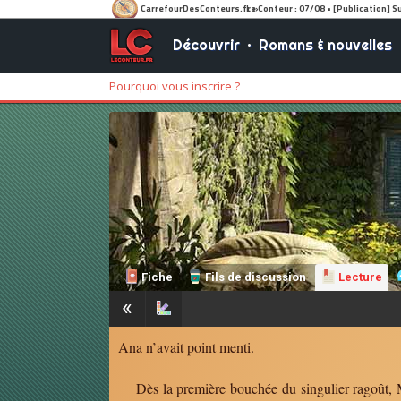
Découvrir
•
Romans & nouvelles
Pourquoi vous inscrire ?
Fiche
Fils de discussion
Lecture
«
Ana n’avait point menti.
Dès la première bouchée du singulier ragoût, Ma