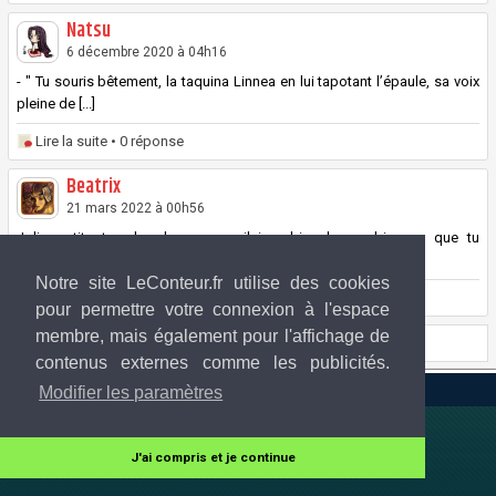
Natsu
6 décembre 2020 à 04h16
- " Tu souris bêtement, la taquina Linnea en lui tapotant l’épaule, sa voix
pleine de [...]
Lire la suite
• 0 réponse
Beatrix
21 mars 2022 à 00h56
Jolie petite tranche de voyage, j'aime bien les ambiances que tu
parviens à faire passer [...]
Notre site LeConteur.fr utilise des cookies
Lire la suite
• 0 réponse
pour permettre votre connexion à l'espace
membre, mais également pour l'affichage de
Page 1 sur 1
contenus externes comme les publicités.
LeConteur.fr 2013-2026 © Tous droits réservés
Modifier les paramètres
J'ai compris et je continue