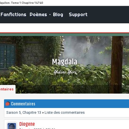
Fanfictions
Poèmes
•
Blog
Support
Magdala
Yukino Yuri
ntaires
Commentaires
Saison 5, Chapitre 13
»
Liste des commentaires
Diogene