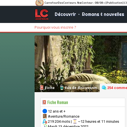
Découvrir
•
Romans & nouvelles
Pourquoi vous inscrire ?
Fiche
Fils de discussion
254 comme
Fiche Roman
12 ans et +
Aventure/Romance
219 204 mots |
~12 heures et 11 minutes
Mardi 13 décembre 2022