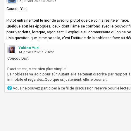
5 janvier 2022 à 20h06
Coucou Yuri,
Plutôt entraîner tout le monde avec lui plutôt que de voir la réalité en face.
Quelque soit les époques, ceux dont l'âme se confond avec le pouvoir f
pour Vendetta, lorsque, agonisant, il explique au commissaire qu'on ne peu
LMa quesiton que je me pose là, c'est l'attitude de la noblesse face au dé
Yukino Yuri
14 janvier 2022 à 21h22
Coucou Dio'!
Exactement, c'est bien plus simple!
La noblesse va agir, pour sûr. Autant elle se tenait discrète par rapport à 
immobile et regarder...Quoique si, justement, elle le pourrait.
Vous ne pouvez participer à ce fil de discussion réservé pour le lecteur 