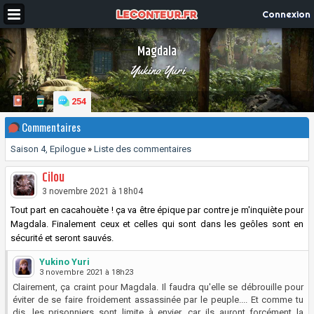
Connexion
Magdala
Yukino Yuri
254
Commentaires
Saison 4, Epilogue
»
Liste des commentaires
Cilou
3 novembre 2021 à 18h04
Tout part en cacahouète ! ça va être épique par contre je m'inquiète pour
Magdala. Finalement ceux et celles qui sont dans les geôles sont en
sécurité et seront sauvés.
Yukino Yuri
3 novembre 2021 à 18h23
Clairement, ça craint pour Magdala. Il faudra qu'elle se débrouille pour
éviter de se faire froidement assassinée par le peuple.... Et comme tu
dis, les prisonniers sont limite à envier, car ils auront forcément la