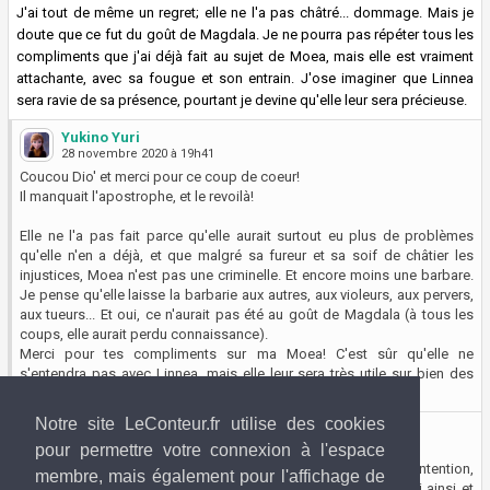
J'ai tout de même un regret; elle ne l'a pas châtré... dommage. Mais je
doute que ce fut du goût de Magdala. Je ne pourra pas répéter tous les
compliments que j'ai déjà fait au sujet de Moea, mais elle est vraiment
attachante, avec sa fougue et son entrain. J'ose imaginer que Linnea
sera ravie de sa présence, pourtant je devine qu'elle leur sera précieuse.
Yukino Yuri
28 novembre 2020 à 19h41
Coucou Dio' et merci pour ce coup de coeur!
Il manquait l'apostrophe, et le revoilà!
Elle ne l'a pas fait parce qu'elle aurait surtout eu plus de problèmes
qu'elle n'en a déjà, et que malgré sa fureur et sa soif de châtier les
injustices, Moea n'est pas une criminelle. Et encore moins une barbare.
Je pense qu'elle laisse la barbarie aux autres, aux violeurs, aux pervers,
aux tueurs... Et oui, ce n'aurait pas été au goût de Magdala (à tous les
coups, elle aurait perdu connaissance).
Merci pour tes compliments sur ma Moea! C'est sûr qu'elle ne
s'entendra pas avec Linnea, mais elle leur sera très utile sur bien des
points.
Notre site LeConteur.fr utilise des cookies
Diogene
29 novembre 2020 à 14h25
pour permettre votre connexion à l'espace
Je te rassure, je ne pensais pas non plus qu'elle en aurait eu l'intention,
membre, mais également pour l'affichage de
même si la tentation était forte. Elle a déjà bien assez d'ennui ainsi et