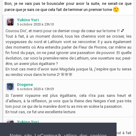
Bon, je ne vais pas te bousculer pour avoir la suite, ne serait-ce que
parce que je sais ce que cela fait de terminer un premier tome
Yukino Yuri
5 octobre 2020 à 23h10
Coucou Dio', et merci pour ce dernier coup de cœur sur le tome 1! 💕
Tout à fait, à un moment donné, tous les chemins vont se croiser, les
voyageuses du nord et Lathium vont se rencontrer. Il y aura également
des moments où Ana entendra parler de Fleur de Pivoine, car même au
fin fond du pays, on ne peut ignorer une passation de pouvoir. Et quelle
évolution, car voici la première reine de Lathium, une ouverture sur, peut-
être, un avenir plus égalitaire ?
En tout cas merci d'avoir suivi Magdala jusque là, j'espère que tu seras
au rendez vous dans le tome 2! 🌸🌸🌸
Diogene
6 octobre 2020 à 13h59
Si l'avenir royaume est plus égalitaire, cela n'ira pas sans heurt et
d'ailleurs, à la réflexion, je vois que la Reine des Neiges n'est pas très
loin pour ce qui de la manière dont tu as mis en scène la passation.
En tout cas, ce fut une excellente lecture.
Yukino Yuri
6 octobre 2020 à 14h59
Il y a de l'idée, même si là pour le coup, Fleur de Pivoine est tout à fait
Notre site LeConteur.fr utilise des cookies