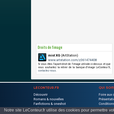
Droits de l'image
mist XG
(ArtStation)
www.artstation.com/z361474408
Si vous êtes l'ayant-droit de l'image utilisée ci-dessus et que
vous souhaitez la retirer de la banque d'image LeConteur.fr,
contactez-nous
.
LECONTEUR.FR
QUI SO
Découvrir
Foire aux 
Romans & nouvelles
Présentati
Fanfictions & oneshot
Conditions
Poèmes
Partenaire
Notre site LeConteur.fr utilise des cookies pour permettr