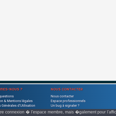
MMES-NOUS ?
NOUS CONTACTER
questions
Nous contacter
on & Mentions légales
Espace professionnels
 Générales d'Utilisation
Un bug à signaler ?
s
e votre connexion � l'espace membre, mais �galement pour l'af