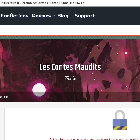
Fanfictions
Poèmes
•
Blog
Support
Les Contes Maudits
Théâs
aire
Attention, vous ne pourrez lire ce texte qu'en éta