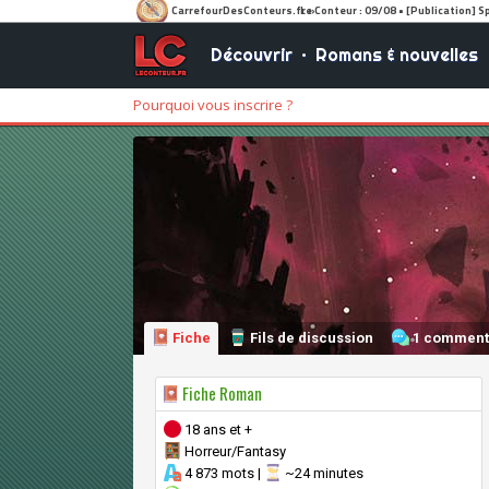
Découvrir
•
Romans & nouvelles
Pourquoi vous inscrire ?
Fiche
Fils de discussion
1 comment
Fiche Roman
18 ans et +
Horreur/Fantasy
4 873 mots |
~24 minutes