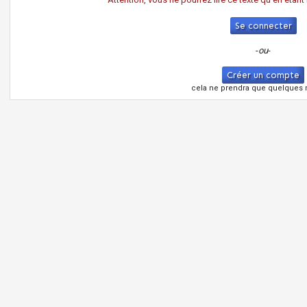
Se connecter
-
ou
-
Créer un compte
cela ne prendra que quelques