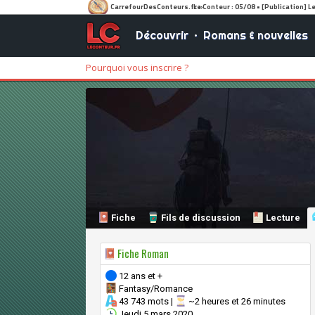
Découvrir
•
Romans & nouvelles
Pourquoi vous inscrire ?
Fiche
Fils de discussion
Lecture
Fiche Roman
12 ans et +
Fantasy/Romance
43 743 mots |
~2 heures et 26 minutes
Jeudi 5 mars 2020