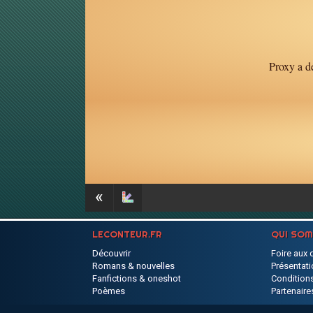
Proxy a dé
«
LECONTEUR.FR
QUI SO
Découvrir
Foire aux 
Romans & nouvelles
Présentati
Fanfictions & oneshot
Conditions
Poèmes
Partenaire