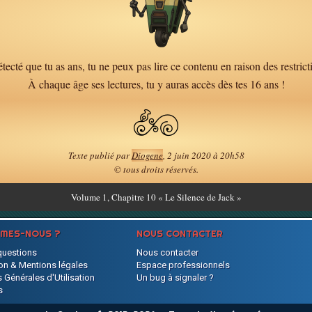
tecté que tu as ans, tu ne peux pas lire ce contenu en raison des restrict
À chaque âge ses lectures, tu y auras accès dès tes 16 ans !
Texte publié par
Diogene
, 2 juin 2020 à 20h58
© tous droits réservés.
Volume
1, Chapitre 10 « Le Silence de Jack »
MMES-NOUS ?
NOUS CONTACTER
questions
Nous contacter
on & Mentions légales
Espace professionnels
 Générales d'Utilisation
Un bug à signaler ?
s