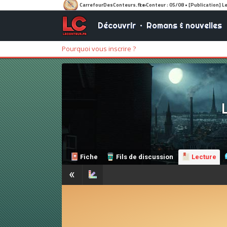
Découvrir
•
Romans & nouvelles
Pourquoi vous inscrire ?
L
Fiche
Fils de discussion
Lecture
«