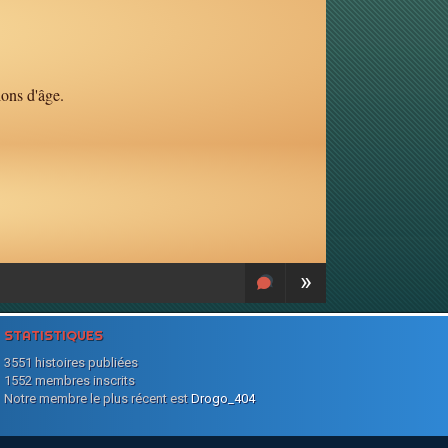
ions d'âge.
»
STATISTIQUES
3551 histoires publiées
1552 membres inscrits
Notre membre le plus récent est
Drogo_404