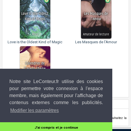
Love is the Oldest
Les Masques de
Kind of Magic
l'Amour
Mary
Amateur de lecture
Love is the Oldest Kind of Magic
Les Masques de l'Amour
Calendrier de
l'avent thème
érotique
Notre site LeConteur.fr utilise des cookies
Nascana
pour permettre votre connexion à l'espace
Calendrier de l'avent thème érotique
membre, mais également pour l'affichage de
contenus externes comme les publicités.
Droits de l'image
Modifier les paramètres
Inconnu (si vous êtes l'artiste,
contactez-nous
!)
Si vous êtes l'ayant-droit de l'image utilisée ci-dessus et que vous souhaitez la
retirer de la banque d'image LeConteur.fr,
contactez-nous
.
J'ai compris et je continue