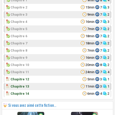
Chapitre 1
9min
8
4
Chapitre 2
15min
7
3
Chapitre 3
9min
7
2
Chapitre 4
16min
7
3
Chapitre 5
7min
7
2
Chapitre 6
18min
7
2
Chapitre 7
18min
7
2
Chapitre 8
7min
7
2
Chapitre 9
16min
7
2
Chapitre 10
20min
8
2
Chapitre 11
24min
7
4
Chapitre 12
5min
3
1
Chapitre 13
11min
3
1
Chapitre 14
6min
4
2
Si vous avez aimé cette fiction...