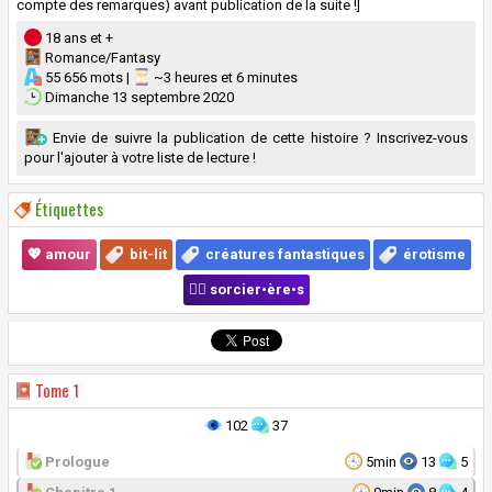
compte des remarques) avant publication de la suite !]
18 ans et +
Romance/Fantasy
55 656 mots |
~3 heures et 6 minutes
Dimanche 13 septembre 2020
Envie de suivre la publication de cette histoire ? Inscrivez-vous
pour l'ajouter à votre liste de lecture !
Étiquettes
💖 amour
bit-lit
créatures fantastiques
érotisme
🧙‍♀️ sorcier•ère•s
Tome
1
102
37
Prologue
5min
13
5