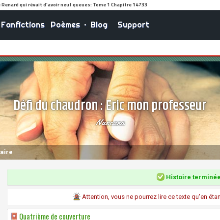
Fanfictions
Poèmes
•
Blog
Support
Défi du chaudron : Eric mon professeur
Nascana
aire
Histoire terminé
Attention, vous ne pourrez lire ce texte qu'en ét
Quatrième de couverture