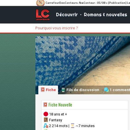
Découvrir
•
Romans & nouvelles
Pourquoi vous inscrire ?
Fiche
Fils de discussion
1 comment
Fiche Nouvelle
18 ans et +
Fantasy
2 214 mots |
~7 minutes