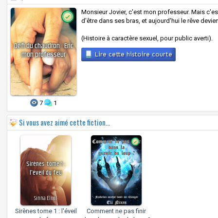
Monsieur Jovier, c'est mon professeur. Mais c'e
d'être dans ses bras, et aujourd'hui le rêve devient
(Histoire à caractère sexuel, pour public averti).
Défi du chaudron : Eric
mon professeur
Lire cette histoire courte
7
1
Si vous avez aimé cette fiction...
Sirènes tome 1 :
l'éveil du feu
Sinna Élixir
Sirènes tome 1 : l'éveil
Comment ne pas finir