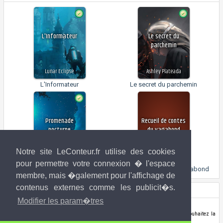
L'Informateur
Le secret du
parchemin
Lunar Eclipse
Ashley Plateada
L'Informateur
Le secret du parchemin
Promenade
Recueil de contes
nocturne
du vagabond
Notre site LeConteur.fr utilise des cookies
Feydra
Aestir
pour permettre votre connexion � l'espace
Promenade nocturne
Recueil de contes du vagabond
membre, mais �galement pour l'affichage de
contenus externes comme les publicit�s.
Droits de l'image
Modifier les param�tres
Inconnu (si vous êtes l'artiste,
contactez-nous
!)
Si vous êtes l'ayant-droit de l'image utilisée ci-dessus et que vous souhaitez la
retirer de la banque d'image LeConteur.fr,
contactez-nous
.