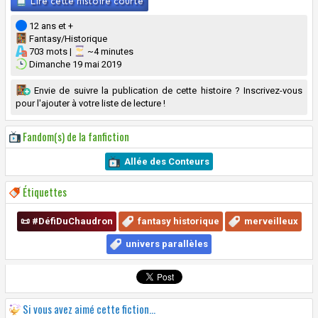
Lire cette histoire courte
12 ans et +
Fantasy/Historique
703 mots |
~4 minutes
Dimanche 19 mai 2019
Envie de suivre la publication de cette histoire ? Inscrivez-vous
pour l'ajouter à votre liste de lecture !
Fandom(s) de la fanfiction
Allée des Conteurs
Étiquettes
📜 #DéfiDuChaudron
fantasy historique
merveilleux
univers parallèles
Si vous avez aimé cette fiction...