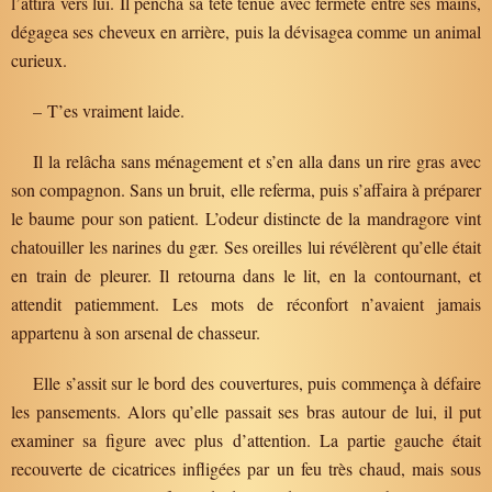
l’attira vers lui. Il pencha sa tête tenue avec fermeté entre ses mains,
dégagea ses cheveux en arrière, puis la dévisagea comme un animal
curieux.
– T’es vraiment laide.
Il la relâcha sans ménagement et s’en alla dans un rire gras avec
son compagnon. Sans un bruit, elle referma, puis s’affaira à préparer
le baume pour son patient. L’odeur distincte de la mandragore vint
chatouiller les narines du gær. Ses oreilles lui révélèrent qu’elle était
en train de pleurer. Il retourna dans le lit, en la contournant, et
attendit patiemment. Les mots de réconfort n’avaient jamais
appartenu à son arsenal de chasseur.
Elle s’assit sur le bord des couvertures, puis commença à défaire
les pansements. Alors qu’elle passait ses bras autour de lui, il put
examiner sa figure avec plus d’attention. La partie gauche était
recouverte de cicatrices infligées par un feu très chaud, mais sous