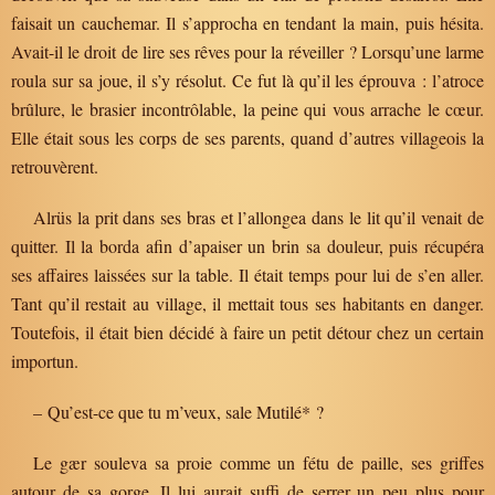
faisait un cauchemar. Il s’approcha en tendant la main, puis hésita.
Avait-il le droit de lire ses rêves pour la réveiller ? Lorsqu’une larme
roula sur sa joue, il s’y résolut. Ce fut là qu’il les éprouva : l’atroce
brûlure, le brasier incontrôlable, la peine qui vous arrache le cœur.
Elle était sous les corps de ses parents, quand d’autres villageois la
retrouvèrent.
Alrüs la prit dans ses bras et l’allongea dans le lit qu’il venait de
quitter. Il la borda afin d’apaiser un brin sa douleur, puis récupéra
ses affaires laissées sur la table. Il était temps pour lui de s’en aller.
Tant qu’il restait au village, il mettait tous ses habitants en danger.
Toutefois, il était bien décidé à faire un petit détour chez un certain
importun.
– Qu’est-ce que tu m’veux, sale Mutilé* ?
Le gær souleva sa proie comme un fétu de paille, ses griffes
autour de sa gorge. Il lui aurait suffi de serrer un peu plus pour