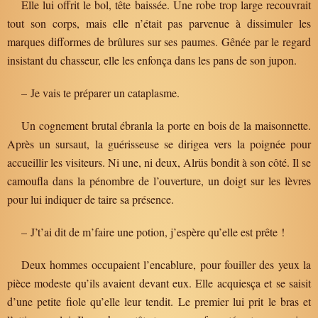
Elle lui offrit le bol, tête baissée. Une robe trop large recouvrait
tout son corps, mais elle n’était pas parvenue à dissimuler les
marques difformes de brûlures sur ses paumes. Gênée par le regard
insistant du chasseur, elle les enfonça dans les pans de son jupon.
– Je vais te préparer un cataplasme.
Un cognement brutal ébranla la porte en bois de la maisonnette.
Après un sursaut, la guérisseuse se dirigea vers la poignée pour
accueillir les visiteurs. Ni une, ni deux, Alrüs bondit à son côté. Il se
camoufla dans la pénombre de l’ouverture, un doigt sur les lèvres
pour lui indiquer de taire sa présence.
– J’t’ai dit de m’faire une potion, j’espère qu’elle est prête !
Deux hommes occupaient l’encablure, pour fouiller des yeux la
pièce modeste qu’ils avaient devant eux. Elle acquiesça et se saisit
d’une petite fiole qu’elle leur tendit. Le premier lui prit le bras et