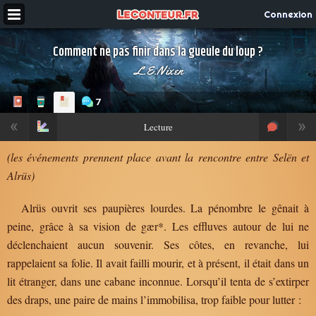
Connexion
Comment ne pas finir dans la gueule du loup ?
L.E.Nixen
7
«
»
Lecture
(les événements prennent place avant la rencontre entre Selën et
Alrüs)
Alrüs ouvrit ses paupières lourdes. La pénombre le gênait à
peine, grâce à sa vision de gær*. Les effluves autour de lui ne
déclenchaient aucun souvenir. Ses côtes, en revanche, lui
rappelaient sa folie. Il avait failli mourir, et à présent, il était dans un
lit étranger, dans une cabane inconnue. Lorsqu’il tenta de s’extirper
des draps, une paire de mains l’immobilisa, trop faible pour lutter :