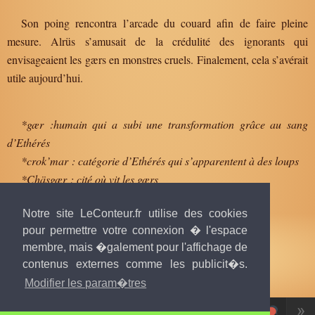
Son poing rencontra l’arcade du couard afin de faire pleine
mesure. Alrüs s’amusait de la crédulité des ignorants qui
envisageaient les gærs en monstres cruels. Finalement, cela s’avérait
utile aujourd’hui.
*gær :humain qui a subi une transformation grâce au sang
d’Ethérés
*crok’mar : catégorie d’Ethérés qui s’apparentent à des loups
*Chäsgær : cité où vit les gærs
*Mutilé : insulte des humains à l’encontre des gærs
Notre site LeConteur.fr utilise des cookies
pour permettre votre connexion � l'espace
membre, mais �galement pour l'affichage de
contenus externes comme les publicit�s.
Texte publié par
L.E.Nixen
, 15 mai 2019 à 20h53
© tous droits réservés.
Modifier les param�tres
«
»
Lecture