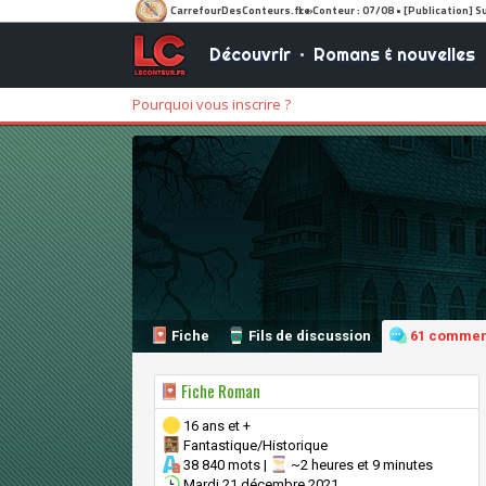
Découvrir
•
Romans & nouvelles
Pourquoi vous inscrire ?
Fiche
Fils de discussion
61 commen
Fiche Roman
16 ans et +
Fantastique/Historique
38 840 mots |
~2 heures et 9 minutes
Mardi 21 décembre 2021