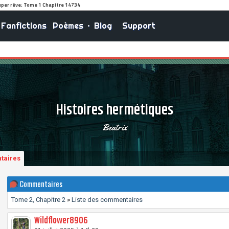
Fanfictions
Poèmes
•
Blog
Support
Histoires hermétiques
Beatrix
taires
Commentaires
Tome 2, Chapitre 2
»
Liste des commentaires
Wildflower8906