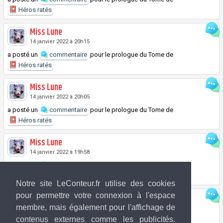
Héros ratés
Miss Lune
14 janvier 2022 à 20h15
a posté un
commentaire
pour le prologue du
Tome
de
Héros ratés
Miss Lune
14 janvier 2022 à 20h05
a posté un
commentaire
pour le prologue du
Tome
de
Héros ratés
Miss Lune
14 janvier 2022 à 19h58
a posté un
commentaire
pour le prologue du
Tome
de
Héros ratés
Notre site LeConteur.fr utilise des cookies
Miss Lune
pour permettre votre connexion à l'espace
membre, mais également pour l'affichage de
14 janvier 2022 à 19h18
contenus externes comme les publicités.
a posté un
commentaire
pour le prologue du
Tome
de