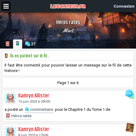
Connexion
Héros ratés
Mart
27
Ils en parlent sur le fil...
Il faut être connecté pour pouvoir laisser un message sur le fil de cette
histoire !
Page 1 sur 6
Kamryn Allister
15 juin 2023 à 20h05
a posté un
commentaire
pour le
Chapitre
1 du
Tome
1 de
Héros ratés
Kamryn Allister
8 juin 2023 à 17h06