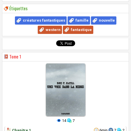
Étiquettes
créatures fantastiques
famille
nouvelle
western
fantastique
Tome
1
14
7
Chapitre 1
6min
7
2