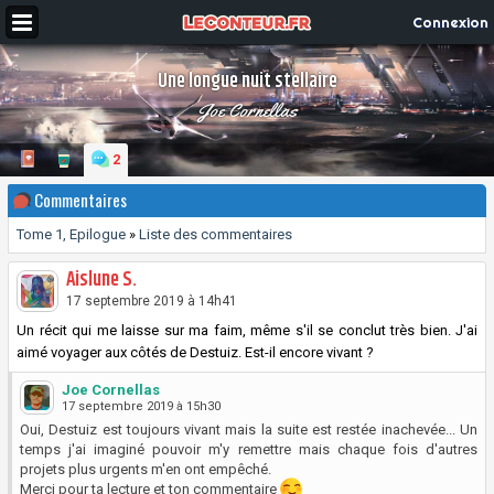
Connexion
Une longue nuit stellaire
Joe Cornellas
2
Commentaires
Tome 1, Epilogue
»
Liste des commentaires
Aislune S.
17 septembre 2019 à 14h41
Un récit qui me laisse sur ma faim, même s'il se conclut très bien. J'ai
aimé voyager aux côtés de Destuiz. Est-il encore vivant ?
Joe Cornellas
17 septembre 2019 à 15h30
Oui, Destuiz est toujours vivant mais la suite est restée inachevée... Un
temps j'ai imaginé pouvoir m'y remettre mais chaque fois d'autres
projets plus urgents m'en ont empêché.
Merci pour ta lecture et ton commentaire