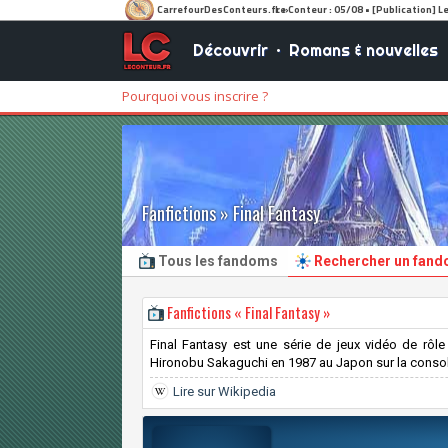
Découvrir
•
Romans & nouvelles
Pourquoi vous inscrire ?
Fanfictions » Final Fantasy
Tous les fandoms
Rechercher un fan
Fanfictions « Final Fantasy »
Final Fantasy est une série de jeux vidéo de rôle
Hironobu Sakaguchi en 1987 au Japon sur la console N
Lire sur Wikipedia