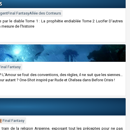
s
rgent
Final Fantasy
Allée des Conteurs
éée par le diable Tome 1 : La prophétie endiablée Tome 2 Lucifer D'autres
à mesure de l'histoire
Final Fantasy
 ! /! L’Amour se fout des conventions, des règles, il ne suit que les siennes…
ur autant ? One-Shot inspiré par Rude et Chelsea dans Before Crisis !
Final Fantasy
 train de la religion Arsienne, exposant tout les préceptes pour ne pas