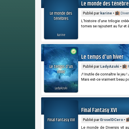
Le monde des ténèbre
Le monde des
Publié par
karine
•
Dive
ténèbres
L'histoire d'une trilogie cr
tomes se rajoutent au fur et 
karine
Le temps d'un hiver
Le temps d'un
Publié par
LadyAzuki
•
hiver
/! Inutile de connaître le jeu
Mais est-ce vraiment beau po
LadyAzuki
Final Fantasy XVI
Final Fantasy XVI
Publié par
ErsselDCero
•
Le monde de Diversis vit au